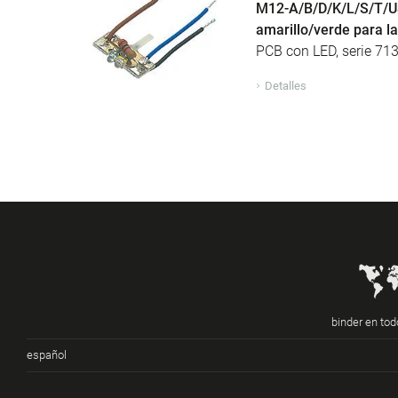
M12-A/B/D/K/L/S/T/US/
amarillo/verde para la
PCB con LED, serie 7
Detalles
binder en to
español