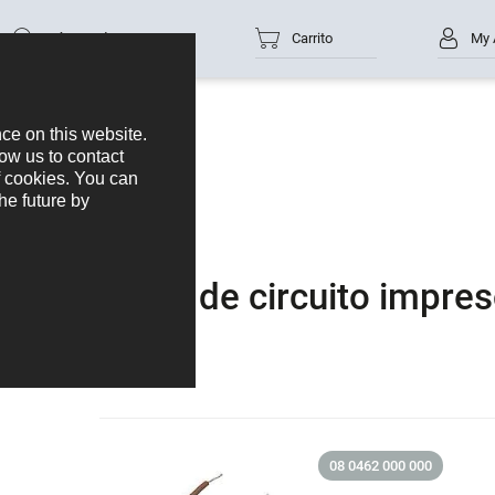
Número de parte
Carrito
My 
Placa de circuito impre
08 0462 000 000