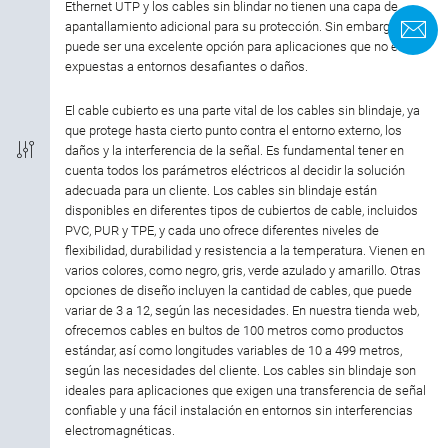
Ethernet UTP y los cables sin blindar no tienen una capa de
apantallamiento adicional para su protección. Sin embargo, aún
F
puede ser una excelente opción para aplicaciones que no están
La longitud del cable
expuestas a entornos desafiantes o daños.
Tipo de cable
El cable cubierto es una parte vital de los cables sin blindaje, ya
que protege hasta cierto punto contra el entorno externo, los
daños y la interferencia de la señal. Es fundamental tener en
material de la carcasa
cuenta todos los parámetros eléctricos al decidir la solución
adecuada para un cliente. Los cables sin blindaje están
carcasa de material
disponibles en diferentes tipos de cubiertos de cable, incluidos
PVC, PUR y TPE, y cada uno ofrece diferentes niveles de
flexibilidad, durabilidad y resistencia a la temperatura. Vienen en
varios colores, como negro, gris, verde azulado y amarillo. Otras
opciones de diseño incluyen la cantidad de cables, que puede
variar de 3 a 12, según las necesidades. En nuestra tienda web,
ofrecemos cables en bultos de 100 metros como productos
estándar, así como longitudes variables de 10 a 499 metros,
según las necesidades del cliente. Los cables sin blindaje son
ideales para aplicaciones que exigen una transferencia de señal
confiable y una fácil instalación en entornos sin interferencias
electromagnéticas.