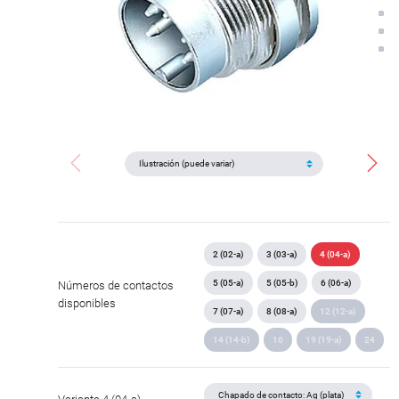
2 (02-a)
3 (03-a)
4 (04-a)
5 (05-a)
5 (05-b)
6 (06-a)
Números de contactos
disponibles
7 (07-a)
8 (08-a)
12 (12-a)
14 (14-b)
16
19 (19-a)
24