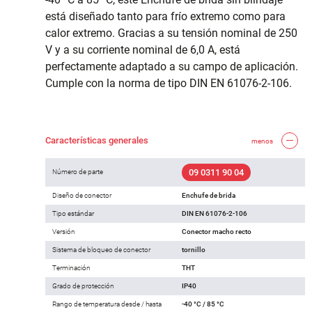
está diseñado tanto para frío extremo como para
calor extremo. Gracias a su tensión nominal de 250
V y a su corriente nominal de 6,0 A, está
perfectamente adaptado a su campo de aplicación.
Cumple con la norma de tipo DIN EN 61076-2-106.
Características generales
menos
09 0311 90 04
Número de parte
Diseño de conector
Enchufe de brida
Tipo estándar
DIN EN 61076-2-106
Versión
Conector macho recto
Sistema de bloqueo de conector
tornillo
Terminación
THT
Grado de protección
IP40
Rango de temperatura desde / hasta
-40 °C / 85 °C