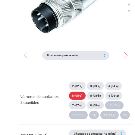
2 (02-a)
3 (03-a)
4 (04-a)
5 (05-a)
5 (05-b)
6 (06-a)
Números de contactos
disponibles
7 (07-a)
8 (08-a)
12 (12-a)
14 (14-b)
16
19 (19-a)
24