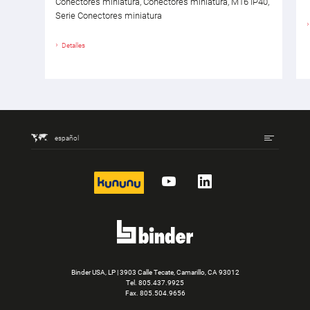
Conectores miniatura, Conectores miniatura, M16 IP40,
Serie Conectores miniatura
Detalles
español
kununu
YouTube
LinkedIn
Binder USA, LP | 3903 Calle Tecate, Camarillo, CA 93012
Tel.
805.437.9925
Fax. 805.504.9656