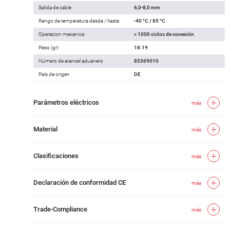
Salida de cable
6,0-8,0 mm
Rango de temperatura desde / hasta
-40 °C / 85 °C
Operacion mecanica
> 1000 ciclos de conexión
Peso (gr)
18.19
Número de arancel aduanero
85369010
País de origen
DE
Parámetros eléctricos
más
Material
más
Clasificaciones
más
Declaración de conformidad CE
más
Trade-Compliance
más