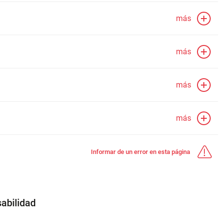
más
más
más
más
Informar de un error en esta página
abilidad