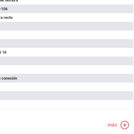
ble hembra
-106
a recto
G 18
e conexión
más