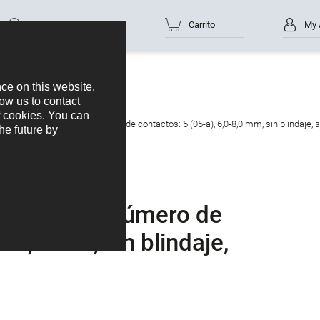
Número de parte
Carrito
My 
tor de cable hembra, Número de contactos: 5 (05-a), 6,0-8,0 mm, sin blindaje, s
e hembra, Número de
0-8,0 mm, sin blindaje,