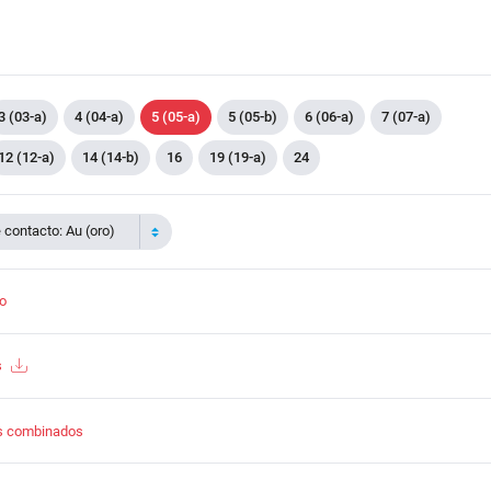
3 (03-a)
4 (04-a)
5 (05-a)
5 (05-b)
6 (06-a)
7 (07-a)
12 (12-a)
14 (14-b)
16
19 (19-a)
24
contacto: Au (oro)
to
s
s combinados