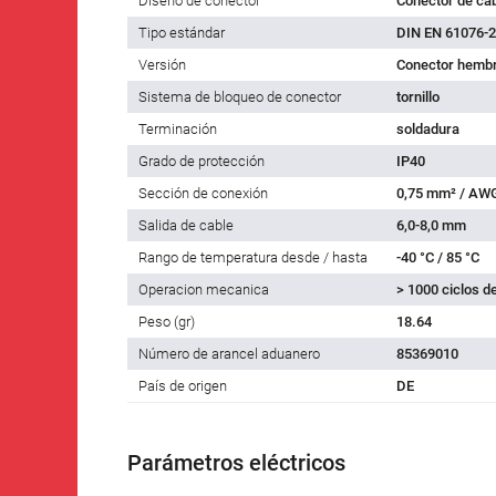
Diseño de conector
Conector de ca
Tipo estándar
DIN EN 61076-2
Versión
Conector hembr
Sistema de bloqueo de conector
tornillo
Terminación
soldadura
Grado de protección
IP40
Sección de conexión
0,75 mm² / AW
Salida de cable
6,0-8,0 mm
Rango de temperatura desde / hasta
-40 °C / 85 °C
Operacion mecanica
> 1000 ciclos d
Peso (gr)
18.64
Número de arancel aduanero
85369010
País de origen
DE
Parámetros eléctricos