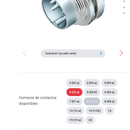
2 (02-a)
3 (03-a)
4 (04-a)
5 (05-a)
5 (05-b)
6 (06-a)
Números de contactos
7 (07-a)
7 (07-b)
8 (08-a)
disponibles
12 (12-a)
14 (14-b)
16
19 (19-a)
24