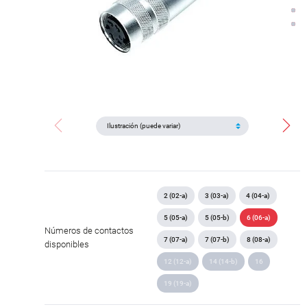
2 (02-a)
3 (03-a)
4 (04-a)
5 (05-a)
5 (05-b)
6 (06-a)
Números de contactos
7 (07-a)
7 (07-b)
8 (08-a)
disponibles
12 (12-a)
14 (14-b)
16
19 (19-a)