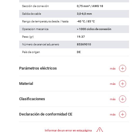
Sección de conexión
0,75 mm² / AWG 18
Salida de cable
3,0-6,0 mm
Rango de temperatura desde / hasta
-40 °C / 85 °C
Operacion mecanica
> 1000 ciclos de conexión
Peso (gr)
19.37
Número de arancel aduanero
85369010
País de origen
DE
Parámetros eléctricos
más
Material
más
Clasificaciones
más
Declaración de conformidad CE
más
Informar de un error en esta página