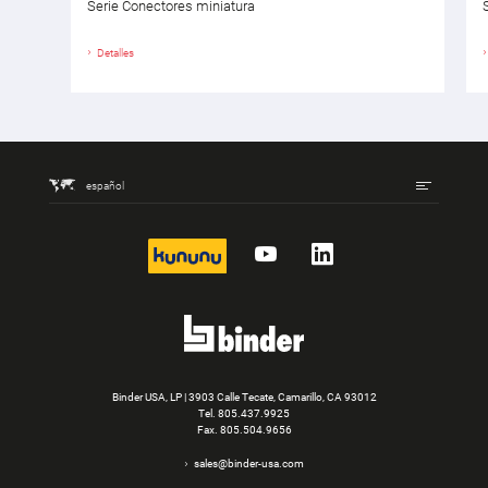
Serie Conectores miniatura
Detalles
español
kununu
YouTube
LinkedIn
Binder USA, LP | 3903 Calle Tecate, Camarillo, CA 93012
Tel.
805.437.9925
Fax. 805.504.9656
sales@binder-usa.com