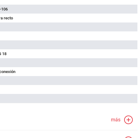
-106
a recto
G 18
 conexión
más