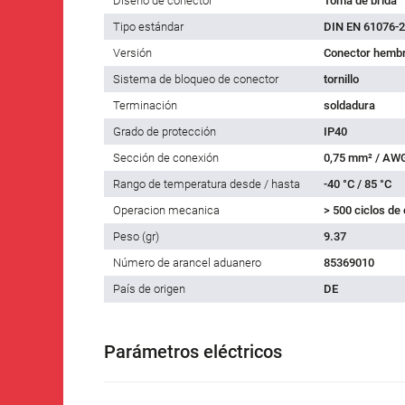
Diseño de conector
Toma de brida
Tipo estándar
DIN EN 61076-2
Versión
Conector hembr
Sistema de bloqueo de conector
tornillo
Terminación
soldadura
Grado de protección
IP40
Sección de conexión
0,75 mm² / AW
Rango de temperatura desde / hasta
-40 °C / 85 °C
Operacion mecanica
> 500 ciclos de
Peso (gr)
9.37
Número de arancel aduanero
85369010
País de origen
DE
Parámetros eléctricos