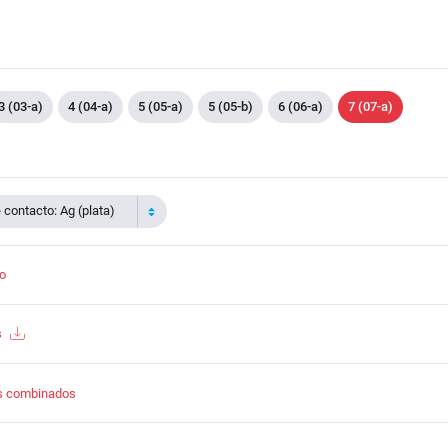
3 (03-a)
4 (04-a)
5 (05-a)
5 (05-b)
6 (06-a)
7 (07-a)
contacto: Ag (plata)
to
s
s combinados