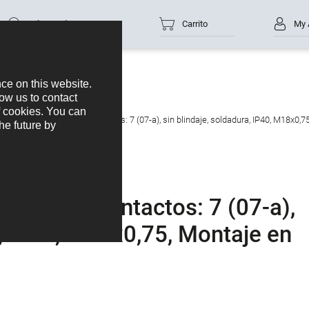
Número de parte
Carrito
My 
de brida, Número de contactos: 7 (07-a), sin blindaje, soldadura, IP40, M18x0,7
mero de contactos: 7 (07-a),
a, IP40, M18x0,75, Montaje en