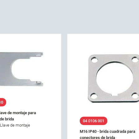
10
llave de montaje para
de brida
04 0106 001
 Llave de montaje
M16 IP40 - brida cuadrada para
conectores de brida