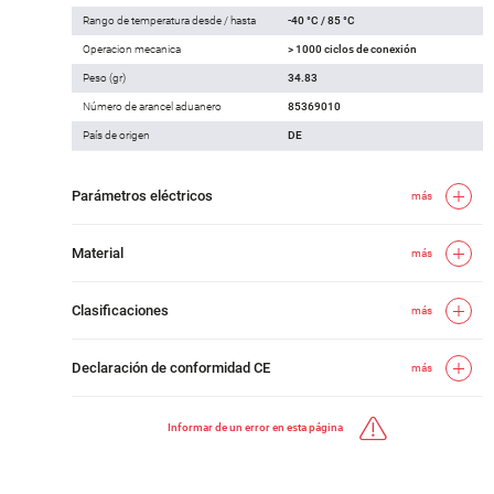
Rango de temperatura desde / hasta
-40 °C / 85 °C
Operacion mecanica
> 1000 ciclos de conexión
Peso (gr)
34.83
Número de arancel aduanero
85369010
País de origen
DE
Parámetros eléctricos
más
Material
más
Clasificaciones
más
Declaración de conformidad CE
más
Informar de un error en esta página