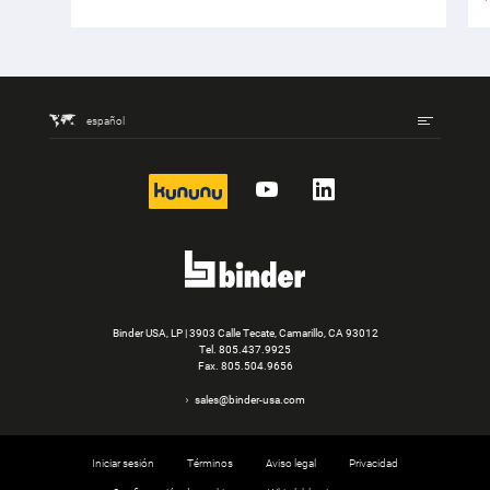
español
kununu
YouTube
LinkedIn
Binder USA, LP | 3903 Calle Tecate, Camarillo, CA 93012
Tel.
805.437.9925
Fax. 805.504.9656
sales@binder-usa.com
Iniciar sesión
Términos
Aviso legal
Privacidad