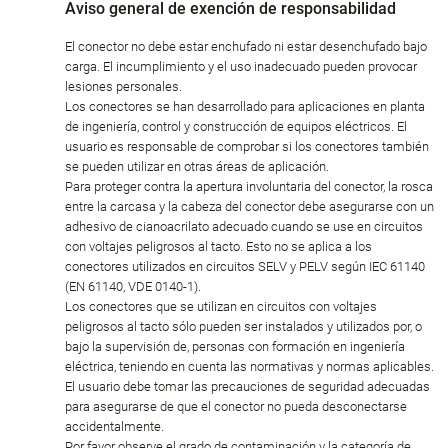
Aviso general de exención de responsabilidad
El conector no debe estar enchufado ni estar desenchufado bajo
carga. El incumplimiento y el uso inadecuado pueden provocar
lesiones personales.
Los conectores se han desarrollado para aplicaciones en planta
de ingeniería, control y construcción de equipos eléctricos. El
usuario es responsable de comprobar si los conectores también
se pueden utilizar en otras áreas de aplicación.
Para proteger contra la apertura involuntaria del conector, la rosca
entre la carcasa y la cabeza del conector debe asegurarse con un
adhesivo de cianoacrilato adecuado cuando se use en circuitos
con voltajes peligrosos al tacto. Esto no se aplica a los
conectores utilizados en circuitos SELV y PELV según IEC 61140
(EN 61140, VDE 0140-1).
Los conectores que se utilizan en circuitos con voltajes
peligrosos al tacto sólo pueden ser instalados y utilizados por, o
bajo la supervisión de, personas con formación en ingeniería
eléctrica, teniendo en cuenta las normativas y normas aplicables.
El usuario debe tomar las precauciones de seguridad adecuadas
para asegurarse de que el conector no pueda desconectarse
accidentalmente.
Por favor observe el grado de contaminación y la categoría de