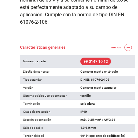
está perfectamente adaptado a su campo de
aplicación. Cumple con la norma de tipo DIN EN
61076-2-106.
Características generales
menos
99 0147 10 12
Número de parte
Diseño de conector
Conector macho en ángulo
Tipo estándar
DIN EN 61076-2-106
Versión
Conector macho aangular
Sistema de bloqueo de conector
tornillo
Terminación
soldadura
Grado de protección
IP40
Sección de conexión
máx. 0,25 mm² / AWG 24
Salida de cable
4,0-6,0 mm
Torcionabilidad
90° (4 opciones de codificación)