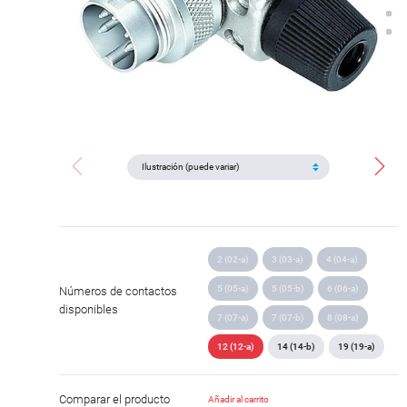
2 (02-a)
3 (03-a)
4 (04-a)
5 (05-a)
5 (05-b)
6 (06-a)
Números de contactos
disponibles
7 (07-a)
7 (07-b)
8 (08-a)
12 (12-a)
14 (14-b)
19 (19-a)
Comparar el producto
Añadir al carrito