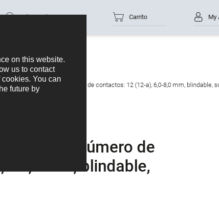
Número de parte
Carrito
My 
tor macho en ángulo, Número de contactos: 12 (12-a), 6,0-8,0 mm, blindable, s
en ángulo, Número de
6,0-8,0 mm, blindable,