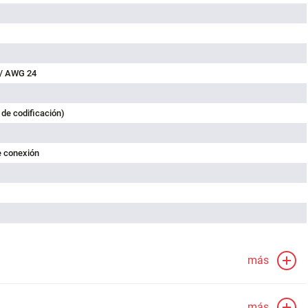
 / AWG 24
 de codificación)
e conexión
más
más