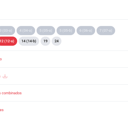
3 (03-a)
4 (04-a)
5 (05-a)
5 (05-b)
6 (06-a)
7 (07-a)
12 (12-a)
14 (14-b)
19
24
to
s
s combinados
tes