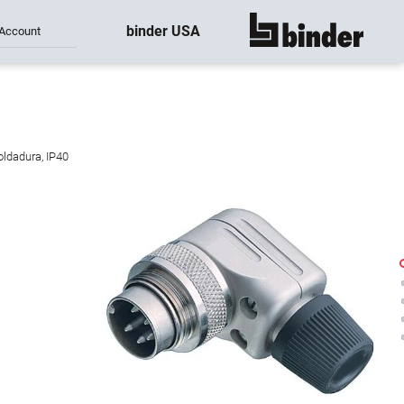
binder USA
Account
mostrar todo
oldadura, IP40