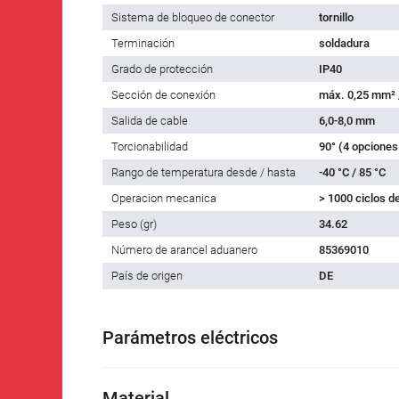
Sistema de bloqueo de conector
tornillo
Terminación
soldadura
Grado de protección
IP40
Sección de conexión
máx. 0,25 mm²
Salida de cable
6,0-8,0 mm
Torcionabilidad
90° (4 opciones
Rango de temperatura desde / hasta
-40 °C / 85 °C
Operacion mecanica
> 1000 ciclos d
Peso (gr)
34.62
Número de arancel aduanero
85369010
País de origen
DE
Parámetros eléctricos
Material