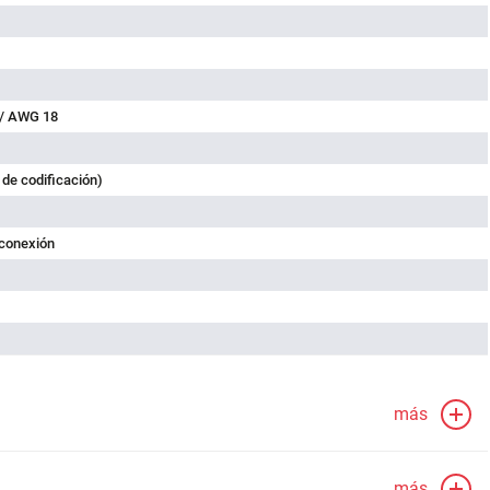
 / AWG 18
 de codificación)
 conexión
más
más