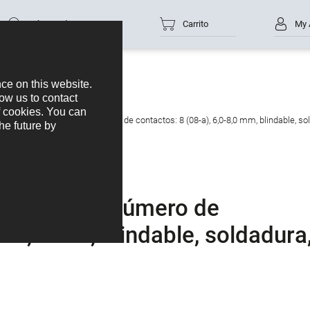
Número de parte
Carrito
My 
tor macho en ángulo, Número de contactos: 8 (08-a), 6,0-8,0 mm, blindable, sol
en ángulo, Número de
,0-8,0 mm, blindable, soldadura