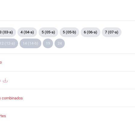
3 (03-a)
4 (04-a)
5 (05-a)
5 (05-b)
6 (06-a)
7 (07-a)
12 (12-a)
14 (14-b)
19
24
to
s
s combinados
rtes