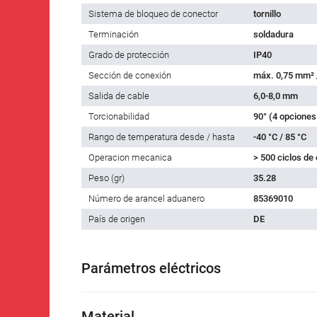
Sistema de bloqueo de conector
tornillo
Terminación
soldadura
Grado de protección
IP40
Sección de conexión
máx. 0,75 mm²
Salida de cable
6,0-8,0 mm
Torcionabilidad
90° (4 opciones
Rango de temperatura desde / hasta
-40 °C / 85 °C
Operacion mecanica
> 500 ciclos de
Peso (gr)
35.28
Número de arancel aduanero
85369010
País de origen
DE
Parámetros eléctricos
Material