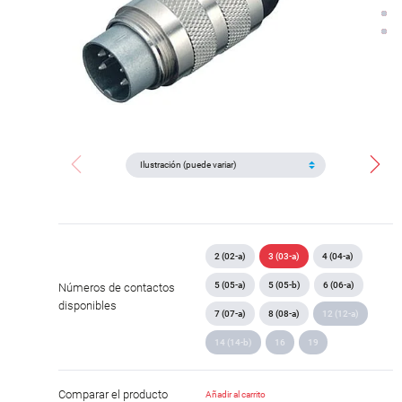
2 (02-a)
3 (03-a)
4 (04-a)
5 (05-a)
5 (05-b)
6 (06-a)
Números de contactos
disponibles
7 (07-a)
8 (08-a)
12 (12-a)
14 (14-b)
16
19
Comparar el producto
Añadir al carrito