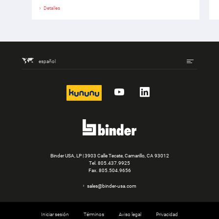
Detalles
español
kununu
YouTube
LinkedIn
Binder USA, LP | 3903 Calle Tecate, Camarillo, CA 93012
Tel.
805.437.9925
Fax. 805.504.9656
sales@binder-usa.com
Iniciar sesión
Términos
Aviso legal
Privacidad