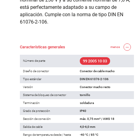
está perfectamente adaptado a su campo de
aplicación. Cumple con la norma de tipo DIN EN
61076-2-106.
Características generales
menos
99 2005 10 03
Número de parte
Diseño de conector
Conector de cable macho
Tipo estándar
DIN EN 61076-2-106
Versión
Conector macho recto
Sistema de bloqueo de conector
tornillo
Terminación
soldadura
Grado de protección
IP40
Sección de conexión
máx. 0,75 mm² / AWG 18
Salida de cable
4,0-6,0 mm
Rango de temperatura desde / hasta
-40 °C / 85 °C