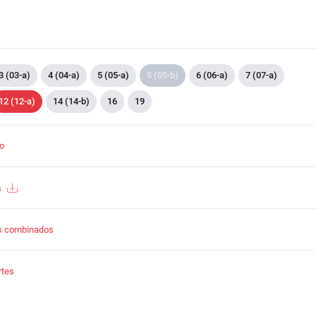
3 (03-a)
4 (04-a)
5 (05-a)
5 (05-b)
6 (06-a)
7 (07-a)
12 (12-a)
14 (14-b)
16
19
to
s
s combinados
rtes