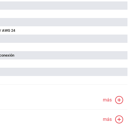
 / AWG 24
 conexión
más
más