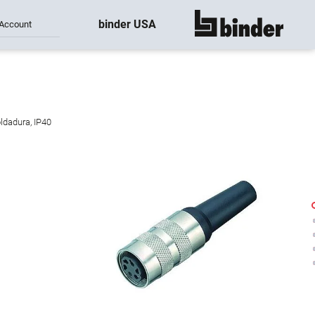
binder USA
Account
mostrar todo
ldadura, IP40