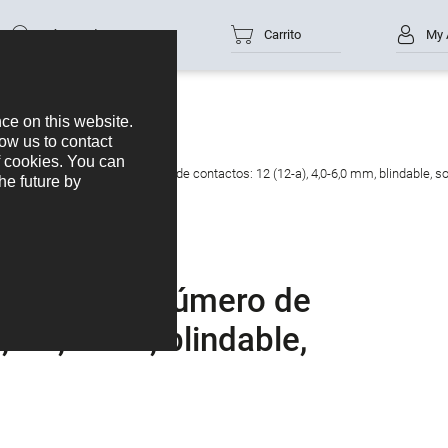
Número de parte
Carrito
My 
tor de cable hembra, Número de contactos: 12 (12-a), 4,0-6,0 mm, blindable, so
e hembra, Número de
4,0-6,0 mm, blindable,