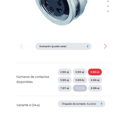
2 (02-a)
3 (03-a)
4 (04-a)
Números de contactos
5 (05-a)
5 (05-b)
6 (06-a)
disponibles
7 (07-a)
7 (07-b)
8 (08-a)
Variante 4 (04-a)