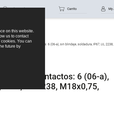
Número de parte
Carrito
My 
de brida, Número de contactos: 6 (06-a), sin blindaje, soldadura, IP67, UL 2238
mero de contactos: 6 (06-a),
a, IP67, UL 2238, M18x0,75,