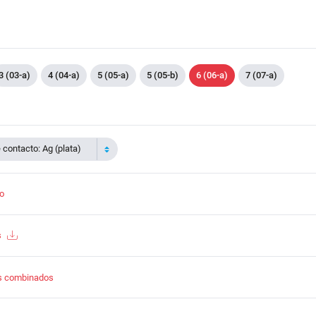
3 (03-a)
4 (04-a)
5 (05-a)
5 (05-b)
6 (06-a)
7 (07-a)
contacto: Ag (plata)
to
s
s combinados