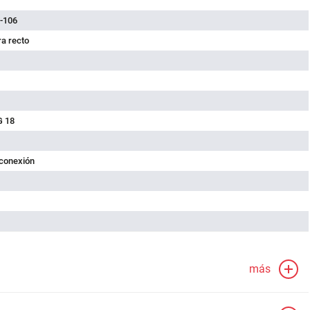
-106
a recto
G 18
 conexión
más