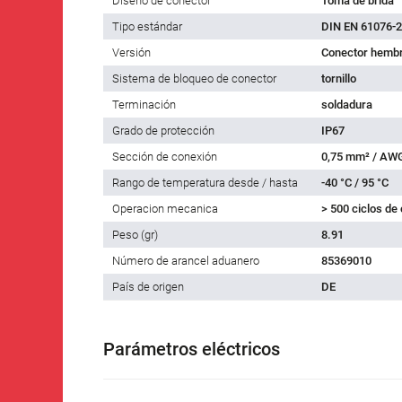
Diseño de conector
Toma de brida
Tipo estándar
DIN EN 61076-2
Versión
Conector hembr
Sistema de bloqueo de conector
tornillo
Terminación
soldadura
Grado de protección
IP67
Sección de conexión
0,75 mm² / AW
Rango de temperatura desde / hasta
-40 °C / 95 °C
Operacion mecanica
> 500 ciclos de
Peso (gr)
8.91
Número de arancel aduanero
85369010
País de origen
DE
Parámetros eléctricos