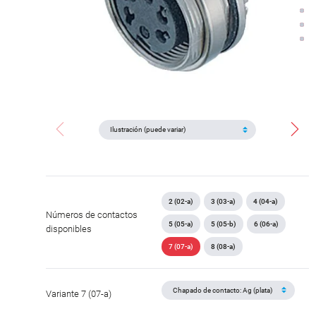
2 (02-a)
3 (03-a)
4 (04-a)
Números de contactos
5 (05-a)
5 (05-b)
6 (06-a)
disponibles
7 (07-a)
8 (08-a)
Variante 7 (07-a)