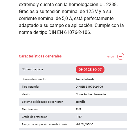
extremo y cuenta con la homologación UL 2238.
Gracias a su tensión nominal de 125 V y a su
corriente nominal de 5,0 A, está perfectamente
adaptado a su campo de aplicación. Cumple con la
norma de tipo DIN EN 61076-2-106.
Características generales
menos
09 0128 90 07
Número de parte
Diseño de conector
Toma de brida
Tipo estándar
DIN EN 61076-2-106
Versión
Conector hembra recto
Sistema de bloqueo de conector
tornillo
Terminación
THT
Grado de protección
IP67
Rango de temperatura desde / hasta
-40 °C / 95 °C