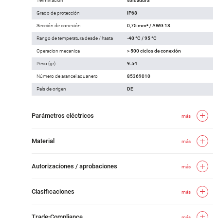
Terminación
soldadura
Grado de protección
IP68
Sección de conexión
0,75 mm² / AWG 18
Rango de temperatura desde / hasta
-40 °C / 95 °C
Operacion mecanica
> 500 ciclos de conexión
Peso (gr)
9.54
Número de arancel aduanero
85369010
País de origen
DE
Parámetros eléctricos
más
Material
más
Autorizaciones / aprobaciones
más
Clasificaciones
más
Trade-Compliance
más