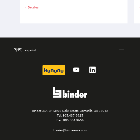
Detalles
español
kununu
YouTube
LinkedIn
Binder USA, LP | 3903 Calle Tecate, Camarillo, CA 93012
Tel.
805.437.9925
Fax. 805.504.9656
sales@binder-usa.com