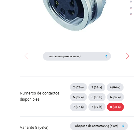
2 (02-a)
3 (03-a)
4 (04-a)
Números de contactos
5 (05-a)
5 (05-b)
6 (06-a)
disponibles
7 (07-a)
7 (07-b)
8 (08-a)
Variante 8 (08-a)