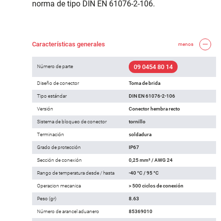
norma de tipo DIN EN 61076-2-106.
Características generales
menos
09 0454 80 14
Número de parte
Diseño de conector
Toma de brida
Tipo estándar
DIN EN 61076-2-106
Versión
Conector hembra recto
Sistema de bloqueo de conector
tornillo
Terminación
soldadura
Grado de protección
IP67
Sección de conexión
0,25 mm² / AWG 24
Rango de temperatura desde / hasta
-40 °C / 95 °C
Operacion mecanica
> 500 ciclos de conexión
Peso (gr)
8.63
Número de arancel aduanero
85369010