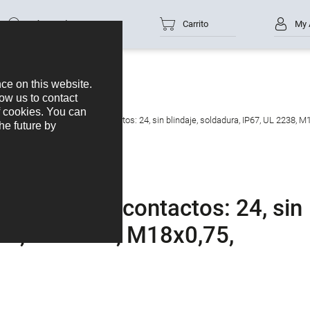
Número de parte
Carrito
My 
fe de brida, Número de contactos: 24, sin blindaje, soldadura, IP67, UL 2238, M
 Número de contactos: 24, sin
P67, UL 2238, M18x0,75,