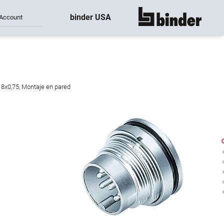
binder USA
Account
mostrar todo
18x0,75, Montaje en pared