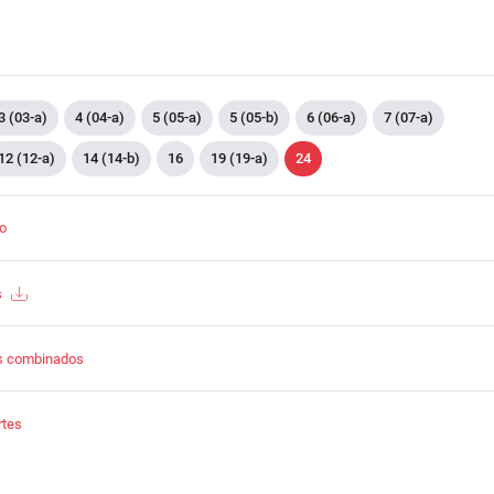
3 (03-a)
4 (04-a)
5 (05-a)
5 (05-b)
6 (06-a)
7 (07-a)
12 (12-a)
14 (14-b)
16
19 (19-a)
24
to
s
s combinados
rtes