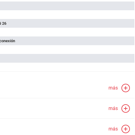
G 26
 conexión
más
más
más