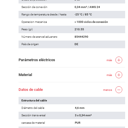
Sección de conexión
0,34 mm² / AWG 24
Rango de temperatura desde / hasta
-25 °C / 85 °C
Operacion mecanica
> 1000 ciclos de conexión
Peso (gr)
210.55
Número de arancel aduanero
85444290
País de origen
DE
Parámetros eléctricos
más
Material
más
Datos de cable
menos
Estructura del cable
Diámetro del cable
4,6 mm
Sección transversal
3 x 0,34 mm²
carcasa de material
PUR