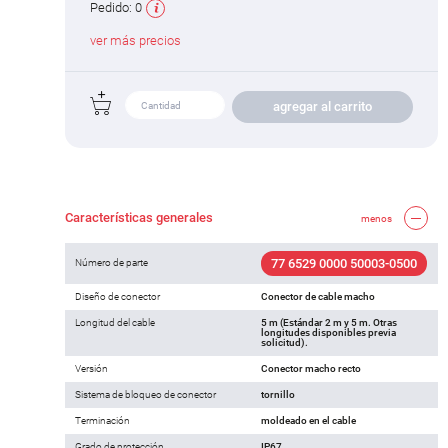
Pedido:
0
ver más precios
agregar al carrito
Características generales
menos
77 6529 0000 50003-0500
Número de parte
Diseño de conector
Conector de cable macho
Longitud del cable
5 m (Estándar 2 m y 5 m. Otras
longitudes disponibles previa
solicitud).
Versión
Conector macho recto
Sistema de bloqueo de conector
tornillo
Terminación
moldeado en el cable
Grado de protección
IP67