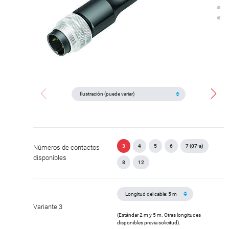
3
4
5
6
7 (07-a)
Números de contactos
disponibles
8
12
Variante 3
(Estándar 2 m y 5 m. Otras longitudes
disponibles previa solicitud).