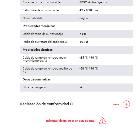
Aislamiento de un solo cable
PP9Y sin halógenos
Estructura de un solo cable
42 x 0,10 mm
Color del cable
negro
Propiedades mecánicas
Cable de radio de curvatura fijo
5 x Ø
Radio de curvatura del cable móvil
10 x Ø
Propiedades térmicas
Cable de rango de temperatura en
-25 °C / 90 °C
movimiento de / a
Cable de rango de temperatura fijo de
-50 °C / 90 °C
/ a
Otras características
Libre de halógeno
sí
Declaración de conformidad CE
más
Informar de un error en esta página