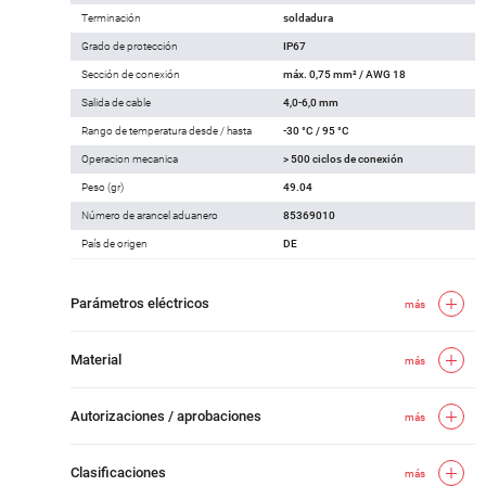
Terminación
soldadura
Grado de protección
IP67
Sección de conexión
máx. 0,75 mm² / AWG 18
Salida de cable
4,0-6,0 mm
Rango de temperatura desde / hasta
-30 °C / 95 °C
Operacion mecanica
> 500 ciclos de conexión
Peso (gr)
49.04
Número de arancel aduanero
85369010
País de origen
DE
Parámetros eléctricos
más
Material
más
Autorizaciones / aprobaciones
más
Clasificaciones
más