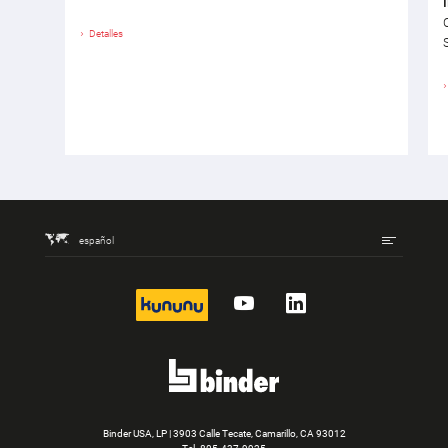
Detalles
español
kununu
YouTube
LinkedIn
Binder USA, LP | 3903 Calle Tecate, Camarillo, CA 93012