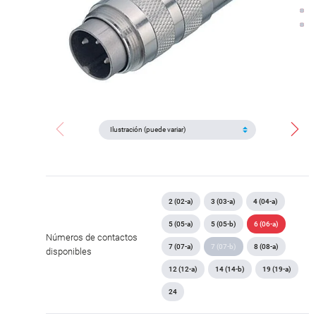
2 (02-a)
3 (03-a)
4 (04-a)
5 (05-a)
5 (05-b)
6 (06-a)
Números de contactos
7 (07-a)
7 (07-b)
8 (08-a)
disponibles
12 (12-a)
14 (14-b)
19 (19-a)
24