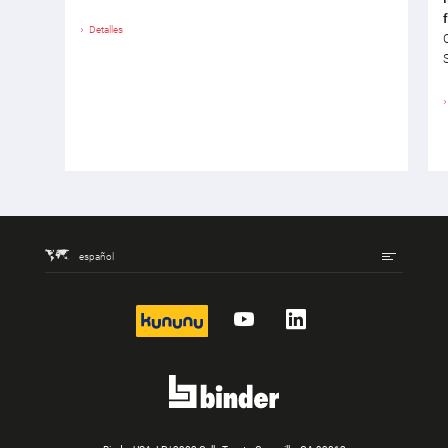
Detalles
español
kununu
YouTube
LinkedIn