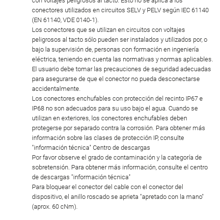
con voltajes peligrosos al tacto. Esto no se aplica a los
conectores utilizados en circuitos SELV y PELV según IEC 61140
(EN 61140, VDE 0140-1).
Los conectores que se utilizan en circuitos con voltajes
peligrosos al tacto sólo pueden ser instalados y utilizados por, o
bajo la supervisión de, personas con formación en ingeniería
eléctrica, teniendo en cuenta las normativas y normas aplicables.
El usuario debe tomar las precauciones de seguridad adecuadas
para asegurarse de que el conector no pueda desconectarse
accidentalmente.
Los conectores enchufables con protección del recinto IP67 e
IP68 no son adecuados para su uso bajo el agua. Cuando se
utilizan en exteriores, los conectores enchufables deben
protegerse por separado contra la corrosión. Para obtener más
información sobre las clases de protección IP, consulte
"información técnica" Centro de descargas
Por favor observe el grado de contaminación y la categoría de
sobretensión. Para obtener más información, consulte el centro
de descargas "información técnica"
Para bloquear el conector del cable con el conector del
dispositivo, el anillo roscado se aprieta "apretado con la mano"
(aprox. 60 cNm).