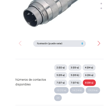
2 (02-a)
3 (03-a)
4 (04-a)
5 (05-a)
5 (05-b)
6 (06-a)
Números de contactos
7 (07-a)
7 (07-b)
8 (08-a)
disponibles
12 (12-a)
14 (14-b)
19 (19-a)
24