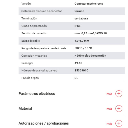
Versión
Conector macho recto
Sistema de bloqueo de conector
tornillo
Terminación
soldadura
Grado de protección
IP68
Sección de conexión
máx. 0,75 mm² / AWG 18
Salida de cable
4,0-6,0 mm
Rango de temperatura desde / hasta
-30 °C / 95 °C
Operacion mecanica
> 500 ciclos de conexión
Peso (gr)
49.63
Número de arancel aduanero
85369010
País de origen
DE
Parámetros eléctricos
más
Material
más
Autorizaciones / aprobaciones
más