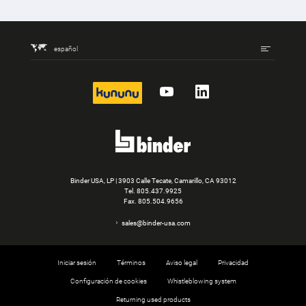
español
kununu
YouTube
LinkedIn
Binder USA, LP | 3903 Calle Tecate, Camarillo, CA 93012
Tel.
805.437.9925
Fax. 805.504.9656
sales@binder-usa.com
Iniciar sesión
Términos
Aviso legal
Privacidad
Configuración de cookies
Whistleblowing system
Returning used products