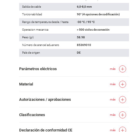
Salida de cable
6,0-8,0 mm
Torcionabilidad
90° (4 opciones de codificación)
Rango de temperatura desde / hasta
-30 °C / 95 °C
Operacion mecanica
> 500 ciclos de conexión
Peso (gr)
58.98
Número de arancel aduanero
85369010
País de origen
DE
Parámetros eléctricos
más
Material
más
Autorizaciones / aprobaciones
más
Clasificaciones
más
Declaración de conformidad CE
más