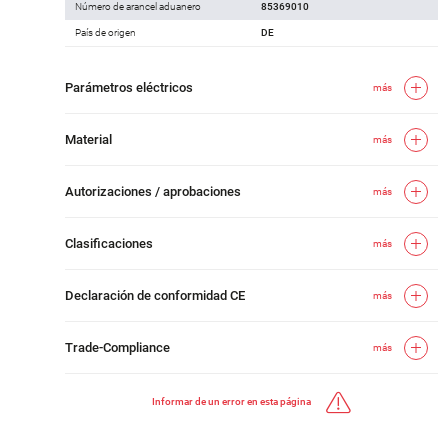
Número de arancel aduanero
85369010
País de origen
DE
Parámetros eléctricos
más
Material
más
Autorizaciones / aprobaciones
más
Clasificaciones
más
Declaración de conformidad CE
más
Trade-Compliance
más
Informar de un error en esta página