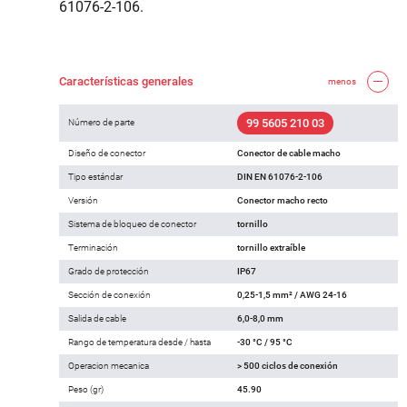
61076-2-106.
Características generales
menos
99 5605 210 03
Número de parte
Diseño de conector
Conector de cable macho
Tipo estándar
DIN EN 61076-2-106
Versión
Conector macho recto
Sistema de bloqueo de conector
tornillo
Terminación
tornillo extraíble
Grado de protección
IP67
Sección de conexión
0,25-1,5 mm² / AWG 24-16
Salida de cable
6,0-8,0 mm
Rango de temperatura desde / hasta
-30 °C / 95 °C
Operacion mecanica
> 500 ciclos de conexión
Peso (gr)
45.90