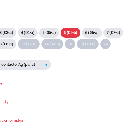
3 (03-a)
4 (04-a)
5 (05-a)
5 (05-b)
6 (06-a)
7 (07-a)
8 (08-a)
12 (12-a)
14 (14-b)
16
19 (19-a)
24
contacto: Ag (plata)
to
s
s combinados