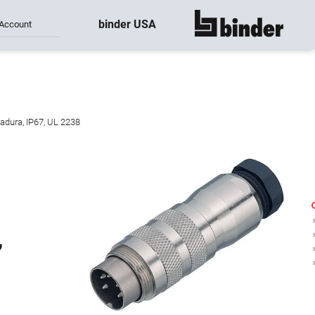
binder USA
Account
mostrar todo
adura, IP67, UL 2238
,