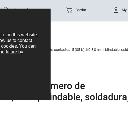
Número de parte
Carrito
My 
tor de cable macho, Número de contactos: 5 (05-b), 6,0-8,0 mm, blindable, sold
e macho, Número de
,0-8,0 mm, blindable, soldadura