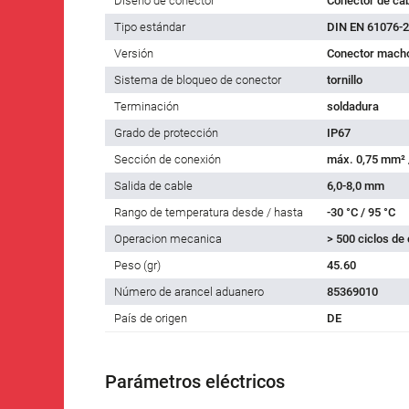
Diseño de conector
Conector de ca
Tipo estándar
DIN EN 61076-2
Versión
Conector macho
Sistema de bloqueo de conector
tornillo
Terminación
soldadura
Grado de protección
IP67
Sección de conexión
máx. 0,75 mm²
Salida de cable
6,0-8,0 mm
Rango de temperatura desde / hasta
-30 °C / 95 °C
Operacion mecanica
> 500 ciclos de
Peso (gr)
45.60
Número de arancel aduanero
85369010
País de origen
DE
Parámetros eléctricos