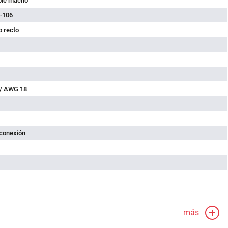
ble macho
-106
 recto
 / AWG 18
 conexión
más