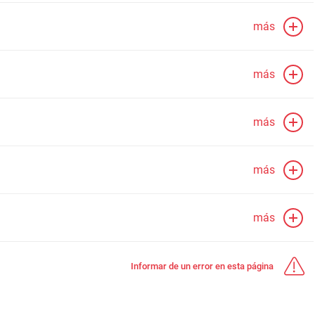
más
más
más
más
más
Informar de un error en esta página