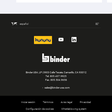
español
kununu
YouTube
LinkedIn
Binder USA, LP | 3903 Calle Tecate, Camarillo, CA 93012
Tel.
805.437.9925
Fax. 805.504.9656
sales@binder-usa.com
Iniciar sesión
Términos
Aviso legal
Privacidad
Configuración de cookies
Whistleblowing system