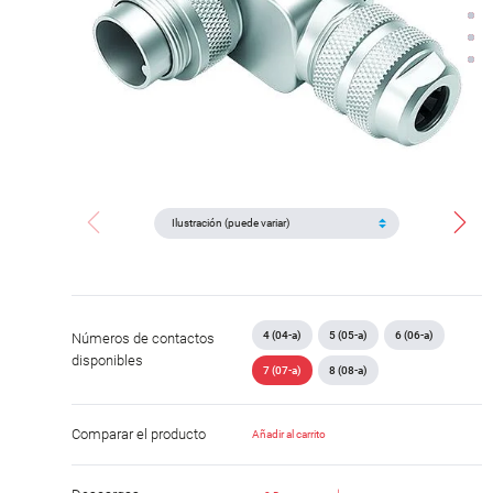
4 (04-a)
5 (05-a)
6 (06-a)
Números de contactos
disponibles
7 (07-a)
8 (08-a)
Comparar el producto
Añadir al carrito