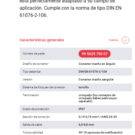
está perfectamente adaptado a su campo de
aplicación. Cumple con la norma de tipo DIN EN
61076-2-106.
Características generales
menos
99 5625 750 07
Número de parte
Diseño de conector
Conector macho en ángulo
Tipo estándar
DIN EN 61076-2-106
Versión
Conector macho aangular
Sistema de bloqueo de conector
tornillo
Terminación
crimpado (los contactos de
crimpado deben pedirse por
separado)
Grado de protección
IP67
Sección de conexión
0,14-0,75 mm² / AWG 26-20
Salida de cable
6,0-8,0 mm
Torcionabilidad
90° (4 opciones de codificación)