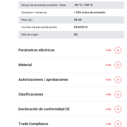
Rango de temperatura desde / hasta
-40 °C / 100 °C
Operacion mecanica
> 500 ciclos de conexión
Peso (gr)
58.05
Número de arancel aduanero
85369010
País de origen
DE
Parámetros eléctricos
más
Material
más
Autorizaciones / aprobaciones
más
Clasificaciones
más
Declaración de conformidad CE
más
Trade-Compliance
más