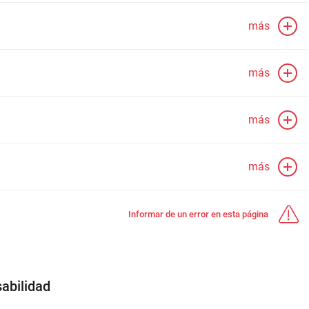
más
más
más
más
Informar de un error en esta página
abilidad