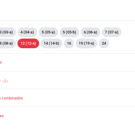
3 (03-a)
4 (04-a)
5 (05-a)
5 (05-b)
6 (06-a)
7 (07-a)
8 (08-a)
12 (12-a)
14 (14-b)
16
19 (19-a)
24
to
s
s combinados
tes