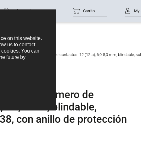
Número de parte
Carrito
My 
tor de cable macho, Número de contactos: 12 (12-a), 6,0-8,0 mm, blindable, sold
e macho, Número de
6,0-8,0 mm, blindable,
38, con anillo de protección