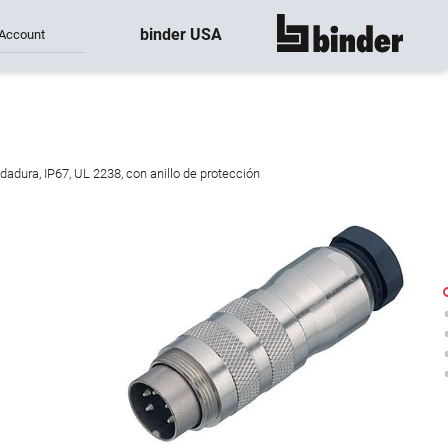
binder USA
Account
mostrar todo
adura, IP67, UL 2238, con anillo de protección