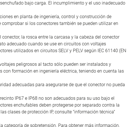
desenchufado bajo carga. El incumplimiento y el uso inadecuado
iones en planta de ingeniería, control y construcción de
e comprobar si los conectores también se pueden utilizar en
l conector, la rosca entre la carcasa y la cabeza del conector
ato adecuado cuando se use en circuitos con voltajes
nectores utilizados en circuitos SELV y PELV según IEC 61140 (EN
voltajes peligrosos al tacto sólo pueden ser instalados y
as con formación en ingeniería eléctrica, teniendo en cuenta las
uridad adecuadas para asegurarse de que el conector no pueda
recinto IP67 e IP68 no son adecuados para su uso bajo el
nectores enchufables deben protegerse por separado contra la
as clases de protección IP, consulte "información técnica"
la categoría de sobretensión. Para obtener más información,