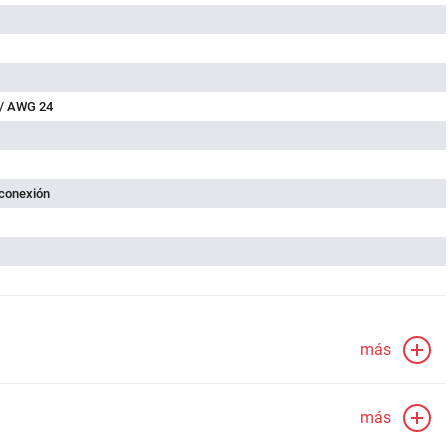
 / AWG 24
 conexión
más
más