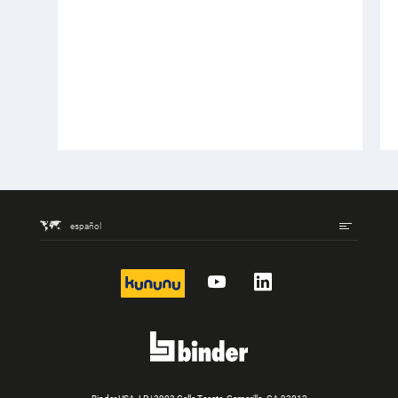
español
kununu
YouTube
LinkedIn