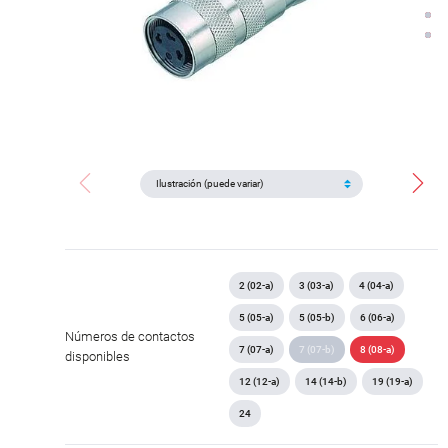
2 (02-a)
3 (03-a)
4 (04-a)
5 (05-a)
5 (05-b)
6 (06-a)
Números de contactos
7 (07-a)
7 (07-b)
8 (08-a)
disponibles
12 (12-a)
14 (14-b)
19 (19-a)
24