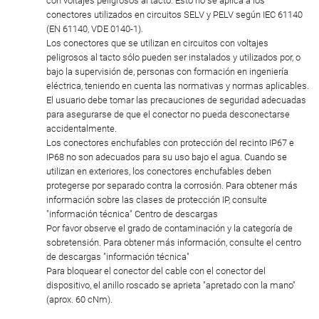
con voltajes peligrosos al tacto. Esto no se aplica a los
conectores utilizados en circuitos SELV y PELV según IEC 61140
(EN 61140, VDE 0140-1).
Los conectores que se utilizan en circuitos con voltajes
peligrosos al tacto sólo pueden ser instalados y utilizados por, o
bajo la supervisión de, personas con formación en ingeniería
eléctrica, teniendo en cuenta las normativas y normas aplicables.
El usuario debe tomar las precauciones de seguridad adecuadas
para asegurarse de que el conector no pueda desconectarse
accidentalmente.
Los conectores enchufables con protección del recinto IP67 e
IP68 no son adecuados para su uso bajo el agua. Cuando se
utilizan en exteriores, los conectores enchufables deben
protegerse por separado contra la corrosión. Para obtener más
información sobre las clases de protección IP, consulte
"información técnica" Centro de descargas
Por favor observe el grado de contaminación y la categoría de
sobretensión. Para obtener más información, consulte el centro
de descargas "información técnica"
Para bloquear el conector del cable con el conector del
dispositivo, el anillo roscado se aprieta "apretado con la mano"
(aprox. 60 cNm).