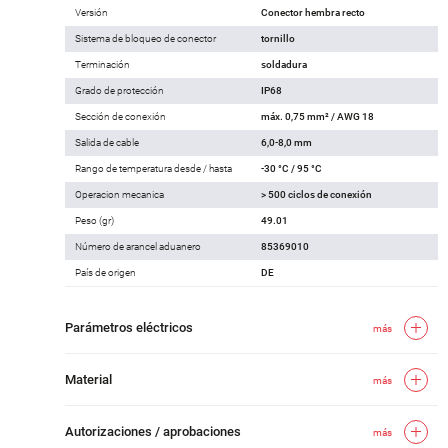
Versión
Conector hembra recto
Sistema de bloqueo de conector
tornillo
Terminación
soldadura
Grado de protección
IP68
Sección de conexión
máx. 0,75 mm² / AWG 18
Salida de cable
6,0-8,0 mm
Rango de temperatura desde / hasta
-30 °C / 95 °C
Operacion mecanica
> 500 ciclos de conexión
Peso (gr)
49.01
Número de arancel aduanero
85369010
País de origen
DE
Parámetros eléctricos
más
Material
más
Autorizaciones / aprobaciones
más