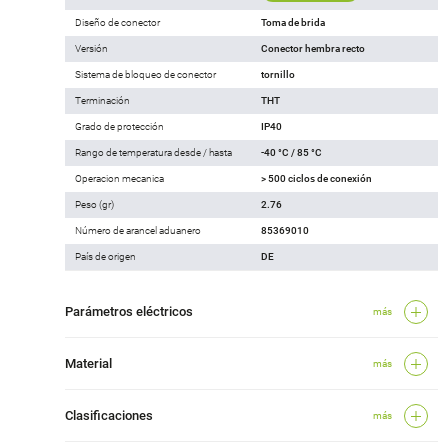
Diseño de conector
Toma de brida
Versión
Conector hembra recto
Sistema de bloqueo de conector
tornillo
Terminación
THT
Grado de protección
IP40
Rango de temperatura desde / hasta
-40 °C / 85 °C
Operacion mecanica
> 500 ciclos de conexión
Peso (gr)
2.76
Número de arancel aduanero
85369010
País de origen
DE
Parámetros eléctricos
más
Material
más
Clasificaciones
más