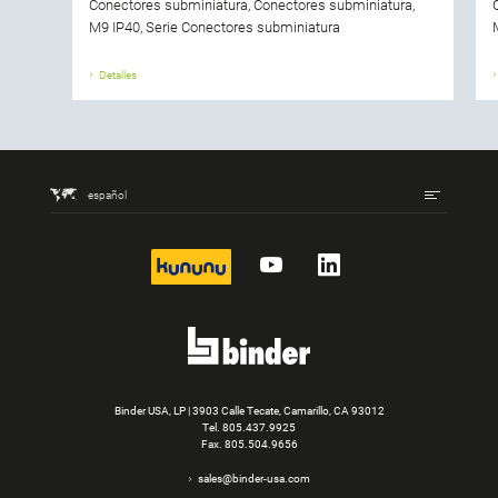
Conectores subminiatura, Conectores subminiatura,
M9 IP40, Serie Conectores subminiatura
Detalles
español
kununu
YouTube
LinkedIn
Binder USA, LP | 3903 Calle Tecate, Camarillo, CA 93012
Tel.
805.437.9925
Fax. 805.504.9656
sales@binder-usa.com