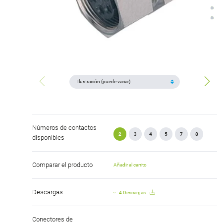
Números de contactos
2
3
4
5
7
8
disponibles
Comparar el producto
Añadir al carrito
Descargas
4 Descargas
Conectores de