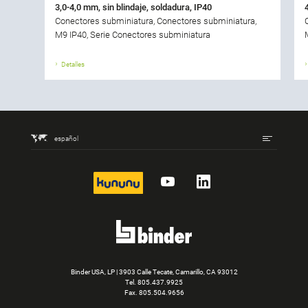
3,0-4,0 mm, sin blindaje, soldadura, IP40
Conectores subminiatura, Conectores subminiatura,
M9 IP40, Serie Conectores subminiatura
Detalles
español
kununu
YouTube
LinkedIn
Binder USA, LP | 3903 Calle Tecate, Camarillo, CA 93012
Tel.
805.437.9925
Fax. 805.504.9656