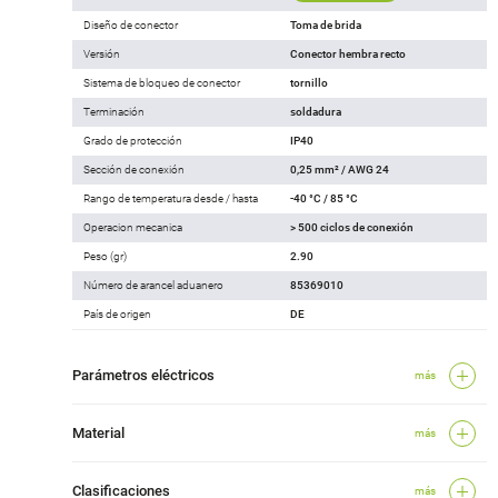
Diseño de conector
Toma de brida
Versión
Conector hembra recto
Sistema de bloqueo de conector
tornillo
Terminación
soldadura
Grado de protección
IP40
Sección de conexión
0,25 mm² / AWG 24
Rango de temperatura desde / hasta
-40 °C / 85 °C
Operacion mecanica
> 500 ciclos de conexión
Peso (gr)
2.90
Número de arancel aduanero
85369010
País de origen
DE
Parámetros eléctricos
más
Material
más
Clasificaciones
más