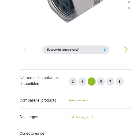
Números de contactos
2
3
4
5
7
8
disponibles
Comparar el producto
Añadir al carrito
Descargas
4 Descargas
Conectores de