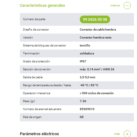
Características generales
menos
99 0426 00 08
Número de parte
Diseño de conector
Conector de cable hembra
Versión
Conector hembra recto
Sistema de bloqueo de conector
tornillo
Terminación
soldadura
Grado de protección
IP67
Sección de conexión
máx. 0,14 mm² / AWG 26
Salida de cable
3,5-5,0 mm
Rango de temperatura desde / hasta
-40 °C / 85 °C
Operacion mecanica
> 500 ciclos de conexión
Peso (gr)
7.36
Número de arancel aduanero
85369010
País de origen
DE
Parámetros eléctricos
más