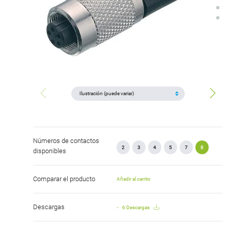
Números de contactos
2
3
4
5
7
8
disponibles
Comparar el producto
Añadir al carrito
Descargas
6 Descargas