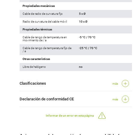
Propiedades mecánicas
Cable de radio de curvatura fijo
5 x Ø
Radio de curvatura del cable móvil
10 x Ø
Propiedades térmicas
Cable de rango de temperatura en
-5 °C / 70 °C
movimiento de / a
Cable de rango de temperatura fijo de
-25 °C / 70 °C
/ a
Otras características
Libre de halógeno
no
Clasificaciones
más
Declaración de conformidad CE
más
Informar de un error en esta página