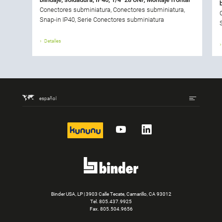
Conectores subminiatura, Conectores subminiatura,
Snap-in IP40, Serie Conectores subminiatura
Detalles
español
kununu
YouTube
LinkedIn
Binder USA, LP | 3903 Calle Tecate, Camarillo, CA 93012
Tel.
805.437.9925
Fax. 805.504.9656