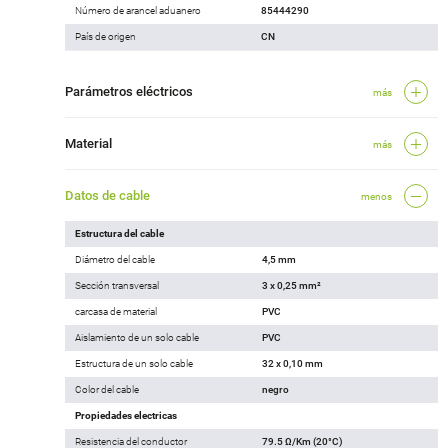
Número de arancel aduanero
85444290
País de origen
CN
Parámetros eléctricos
más
Material
más
Datos de cable
menos
Estructura del cable
Diámetro del cable
4,5 mm
Sección transversal
3 x 0,25 mm²
carcasa de material
PVC
Aislamiento de un solo cable
PVC
Estructura de un solo cable
32 x 0,10 mm
Color del cable
negro
Propiedades electricas
Resistencia del conductor
79.5 Ω/Km (20°C)