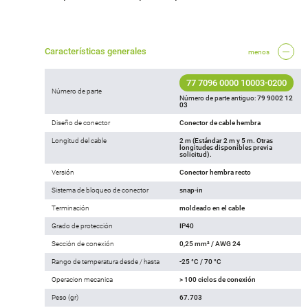
Características generales
menos
77 7096 0000 10003-0200
Número de parte
Número de parte antiguo:
79 9002 12
03
Diseño de conector
Conector de cable hembra
Longitud del cable
2 m (Estándar 2 m y 5 m. Otras
longitudes disponibles previa
solicitud).
Versión
Conector hembra recto
Sistema de bloqueo de conector
snap-in
Terminación
moldeado en el cable
Grado de protección
IP40
Sección de conexión
0,25 mm² / AWG 24
Rango de temperatura desde / hasta
-25 °C / 70 °C
Operacion mecanica
> 100 ciclos de conexión
Peso (gr)
67.703