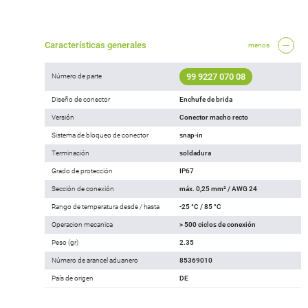
Características generales
menos
99 9227 070 08
Número de parte
Diseño de conector
Enchufe de brida
Versión
Conector macho recto
Sistema de bloqueo de conector
snap-in
Terminación
soldadura
Grado de protección
IP67
Sección de conexión
máx. 0,25 mm² / AWG 24
Rango de temperatura desde / hasta
-25 °C / 85 °C
Operacion mecanica
> 500 ciclos de conexión
Peso (gr)
2.35
Número de arancel aduanero
85369010
País de origen
DE