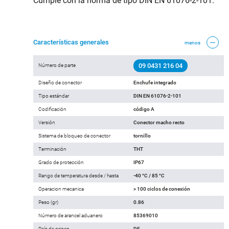
Cumple con la norma de tipo DIN EN 61076-2-101.
Características generales
menos
09 0431 216 04
Número de parte
Diseño de conector
Enchufe integrado
Tipo estándar
DIN EN 61076-2-101
Codificación
código A
Versión
Conector macho recto
Sistema de bloqueo de conector
tornillo
Terminación
THT
Grado de protección
IP67
Rango de temperatura desde / hasta
-40 °C / 85 °C
Operacion mecanica
> 100 ciclos de conexión
Peso (gr)
0.86
Número de arancel aduanero
85369010
País de origen
DE