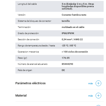
Longitud del cable
5 m (Estándar 2 m y 5 m. Otras
longitudes disponibles previa
solicitud).
Versión
Conector hembra recto
Sistema de bloqueo de conector
tornillo
Terminación
moldeado en el cable
Grado de protección
IP68/IP69K
Sección de conexión
0,34 mm² / AWG 22
Rango de temperatura desde / hasta
-25 °C / 85 °C
Operacion mecanica
> 100 ciclos de conexión
Peso (gr)
176.05
Número de arancel aduanero
85444290
País de origen
DE
Parámetros eléctricos
más
Material
más