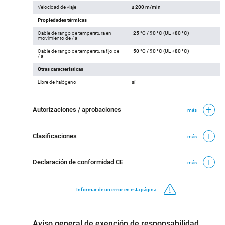
Velocidad de viaje
≤ 200 m/min
Propiedades térmicas
Cable de rango de temperatura en
-25 °C / 90 °C (UL +80 °C)
movimiento de / a
Cable de rango de temperatura fijo de
-50 °C / 90 °C (UL +80 °C)
/ a
Otras características
Libre de halógeno
sí
Autorizaciones / aprobaciones
más
Clasificaciones
más
Declaración de conformidad CE
más
Informar de un error en esta página
Aviso general de exención de responsabilidad