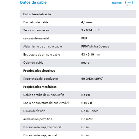
Datos de cable
menos
Estructura del cable
Diámetro del cable
4,3 mm
Sección transversal
3 x 0,34 mm²
carcasa de material
PUR
Aislamiento de un solo cable
PP9Y sin halógenos
Estructura de un solo cable
43 x 0,10 mm
Color del cable
negro
Propiedades electricas
Resistencia del conductor
60 Ω/Km (20°C)
Propiedades mecánicas
Cable de radio de curvatura fijo
≥ 5 x Ø
Radio de curvatura del cable móvil
≥ 10 x Ø
Ciclos de flexión
> 5 millones
Aceleración permitida
≥ 5 m/s²
Distancia de viaje, horizontal
≥ 5 m
Distancia de viaje, vertical
≥ 5 m