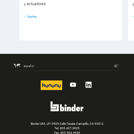
y actuadores
Detalles
español
kununu
YouTube
LinkedIn
Binder USA, LP | 3903 Calle Tecate, Camarillo, CA 93012
Tel.
805.437.9925
Fax. 805.504.9656