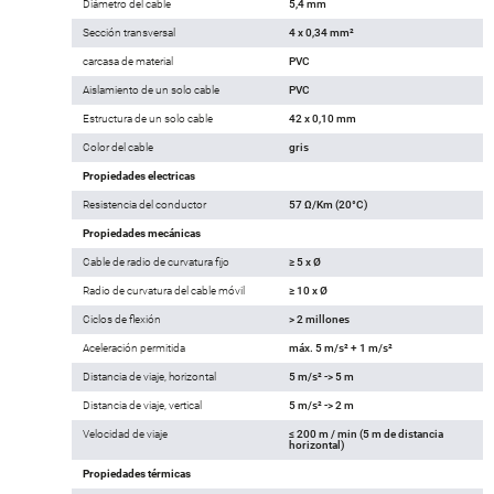
Diámetro del cable
5,4 mm
Sección transversal
4 x 0,34 mm²
carcasa de material
PVC
Aislamiento de un solo cable
PVC
Estructura de un solo cable
42 x 0,10 mm
Color del cable
gris
Propiedades electricas
Resistencia del conductor
57 Ω/Km (20°C)
Propiedades mecánicas
Cable de radio de curvatura fijo
≥ 5 x Ø
Radio de curvatura del cable móvil
≥ 10 x Ø
Ciclos de flexión
> 2 millones
Aceleración permitida
máx. 5 m/s² + 1 m/s²
Distancia de viaje, horizontal
5 m/s² -> 5 m
Distancia de viaje, vertical
5 m/s² -> 2 m
Velocidad de viaje
≤ 200 m / min (5 m de distancia
horizontal)
Propiedades térmicas