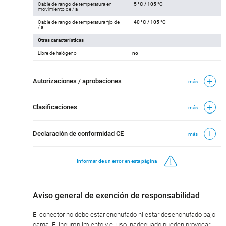
Cable de rango de temperatura en
-5 °C / 105 °C
movimiento de / a
Cable de rango de temperatura fijo de
-40 °C / 105 °C
/ a
Otras características
Libre de halógeno
no
Autorizaciones / aprobaciones
más
Clasificaciones
más
Declaración de conformidad CE
más
Informar de un error en esta página
Aviso general de exención de responsabilidad
El conector no debe estar enchufado ni estar desenchufado bajo
carga. El incumplimiento y el uso inadecuado pueden provocar