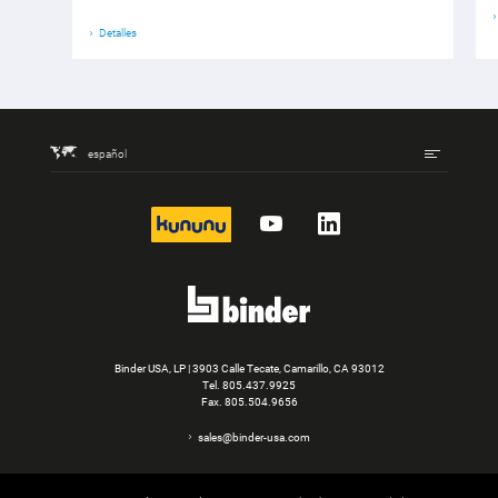
Detalles
español
kununu
YouTube
LinkedIn
Binder USA, LP | 3903 Calle Tecate, Camarillo, CA 93012
Tel.
805.437.9925
Fax. 805.504.9656
sales@binder-usa.com