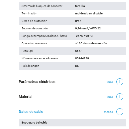
Sistema de bloqueo de conector
tornillo
Terminación
moldeado en el cable
Grado de protección
IP67
Sección de conexión
0,34 mm² / AWG 22
Rango de temperatura desde / hasta
-25 °C / 90 °C
Operacion mecanica
> 100 ciclos de conexión
Peso (gr)
564.1
Número de arancel aduanero
85444290
País de origen
DE
Parámetros eléctricos
más
Material
más
Datos de cable
menos
Estructura del cable