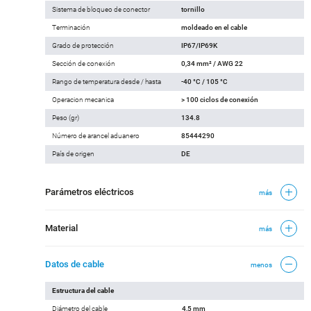
Sistema de bloqueo de conector
tornillo
Terminación
moldeado en el cable
Grado de protección
IP67/IP69K
Sección de conexión
0,34 mm² / AWG 22
Rango de temperatura desde / hasta
-40 °C / 105 °C
Operacion mecanica
> 100 ciclos de conexión
Peso (gr)
134.8
Número de arancel aduanero
85444290
País de origen
DE
Parámetros eléctricos
más
Material
más
Datos de cable
menos
Estructura del cable
Diámetro del cable
4,5 mm