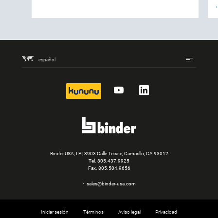
español
kununu
YouTube
LinkedIn
Binder USA, LP | 3903 Calle Tecate, Camarillo, CA 93012
Tel.
805.437.9925
Fax. 805.504.9656
sales@binder-usa.com
Iniciar sesión
Términos
Aviso legal
Privacidad