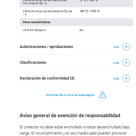
Cable de rango de temperatura en
-5 °C / 105 °C
movimiento de / a
Cable de rango de temperatura fijo de
-40 °C / 105 °C
/ a
Otras características
Libre de halógeno
no
Autorizaciones / aprobaciones
más
Clasificaciones
más
Declaración de conformidad CE
más
Informar de un error en esta página
Aviso general de exención de responsabilidad
El conector no debe estar enchufado ni estar desenchufado bajo
carga. El incumplimiento y el uso inadecuado pueden provocar