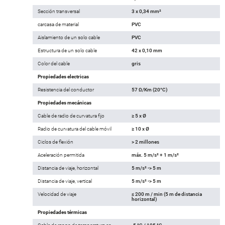
Sección transversal
3 x 0,34 mm²
carcasa de material
PVC
Aislamiento de un solo cable
PVC
Estructura de un solo cable
42 x 0,10 mm
Color del cable
gris
Propiedades electricas
Resistencia del conductor
57 Ω/Km (20°C)
Propiedades mecánicas
Cable de radio de curvatura fijo
≥ 5 x Ø
Radio de curvatura del cable móvil
≥ 10 x Ø
Ciclos de flexión
> 2 millones
Aceleración permitida
máx. 5 m/s² + 1 m/s²
Distancia de viaje, horizontal
5 m/s² -> 5 m
Distancia de viaje, vertical
5 m/s² -> 5 m
Velocidad de viaje
≤ 200 m / min (5 m de distancia
horizontal)
Propiedades térmicas