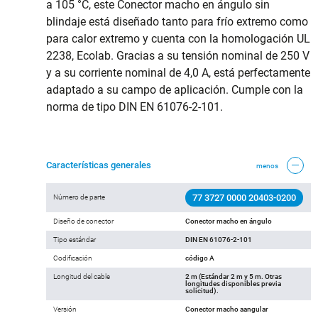
a 105 °C, este Conector macho en ángulo sin
blindaje está diseñado tanto para frío extremo como
para calor extremo y cuenta con la homologación UL
2238, Ecolab. Gracias a su tensión nominal de 250 V
y a su corriente nominal de 4,0 A, está perfectamente
adaptado a su campo de aplicación. Cumple con la
norma de tipo DIN EN 61076-2-101.
Características generales
menos
77 3727 0000 20403-0200
Número de parte
Diseño de conector
Conector macho en ángulo
Tipo estándar
DIN EN 61076-2-101
Codificación
código A
Longitud del cable
2 m (Estándar 2 m y 5 m. Otras
longitudes disponibles previa
solicitud).
Versión
Conector macho aangular