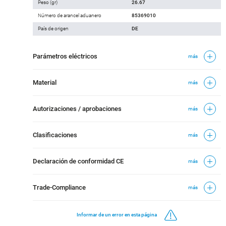
Peso (gr)
26.67
Número de arancel aduanero
85369010
País de origen
DE
Parámetros eléctricos
más
Material
más
Autorizaciones / aprobaciones
más
Clasificaciones
más
Declaración de conformidad CE
más
Trade-Compliance
más
Informar de un error en esta página