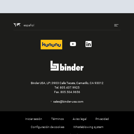
español
kununu
YouTube
LinkedIn
Binder USA, LP | 3903 Calle Tecate, Camarillo, CA 93012
Tel.
805.437.9925
Fax. 805.504.9656
sales@binder-usa.com
Iniciar sesión
Términos
Aviso legal
Privacidad
Configuración de cookies
Whistleblowing system