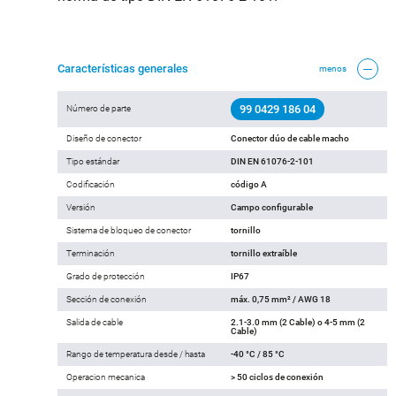
Características generales
menos
99 0429 186 04
Número de parte
Diseño de conector
Conector dúo de cable macho
Tipo estándar
DIN EN 61076-2-101
Codificación
código A
Versión
Campo configurable
Sistema de bloqueo de conector
tornillo
Terminación
tornillo extraíble
Grado de protección
IP67
Sección de conexión
máx. 0,75 mm² / AWG 18
Salida de cable
2.1-3.0 mm (2 Cable) o 4-5 mm (2
Cable)
Rango de temperatura desde / hasta
-40 °C / 85 °C
Operacion mecanica
> 50 ciclos de conexión