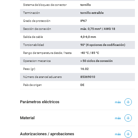
Sistema de bloqueo de conector
tornillo
Terminación
tornillo extraíble
Grado de protección
IP67
Sección de conexión
máx. 0,75 mm² / AWG 18
Salida de cable
4,0-6,0 mm
Torcionabilidad
90° (4 opciones de codificación)
Rango de temperatura desde / hasta
-40 °C / 85 °C
Operacion mecanica
> 50 ciclos de conexión
Peso (gr)
16.02
Número de arancel aduanero
85369010
País de origen
DE
Parámetros eléctricos
más
Material
más
Autorizaciones / aprobaciones
más