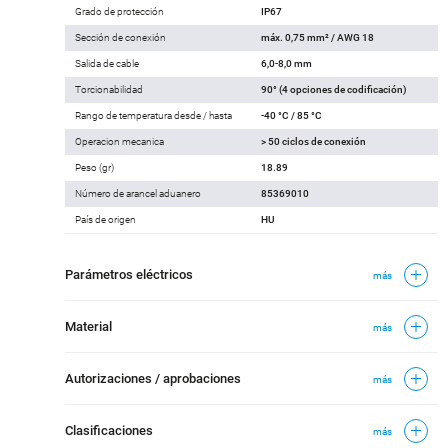
Grado de protección
IP67
Sección de conexión
máx. 0,75 mm² / AWG 18
Salida de cable
6,0-8,0 mm
Torcionabilidad
90° (4 opciones de codificación)
Rango de temperatura desde / hasta
-40 °C / 85 °C
Operacion mecanica
> 50 ciclos de conexión
Peso (gr)
18.89
Número de arancel aduanero
85369010
País de origen
HU
Parámetros eléctricos
más
Material
más
Autorizaciones / aprobaciones
más
Clasificaciones
más