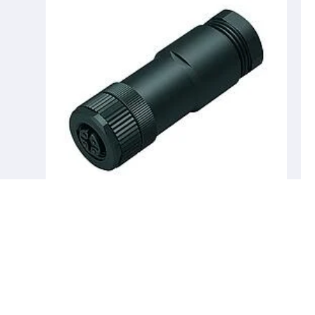
99 0436 142 05
M12 conector dúo de cable hembra, Número de
contactos: 5, 2.1-3.0 mm (2 Cable) o 4-5 mm (2 Cable),
sin blindaje, tornillo extraíble, IP67, UL 2238
Tecnología de automatización - sensores y actuadores,
Tecnología de automatización - sensores y actuadores,
M12-A, Serie Tecnología de automatización - sensores
y actuadores