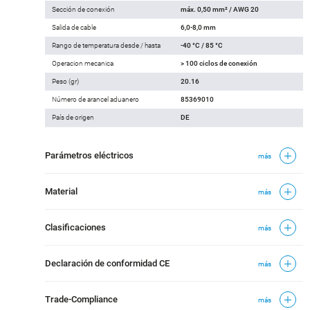
Sección de conexión
máx. 0,50 mm² / AWG 20
Salida de cable
6,0-8,0 mm
Rango de temperatura desde / hasta
-40 °C / 85 °C
Operacion mecanica
> 100 ciclos de conexión
Peso (gr)
20.16
Número de arancel aduanero
85369010
País de origen
DE
Parámetros eléctricos
más
Material
más
Clasificaciones
más
Declaración de conformidad CE
más
Trade-Compliance
más