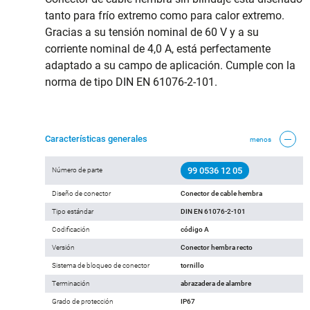
tanto para frío extremo como para calor extremo.
Gracias a su tensión nominal de 60 V y a su
corriente nominal de 4,0 A, está perfectamente
adaptado a su campo de aplicación. Cumple con la
norma de tipo DIN EN 61076-2-101.
Características generales
menos
99 0536 12 05
Número de parte
Diseño de conector
Conector de cable hembra
Tipo estándar
DIN EN 61076-2-101
Codificación
código A
Versión
Conector hembra recto
Sistema de bloqueo de conector
tornillo
Terminación
abrazadera de alambre
Grado de protección
IP67