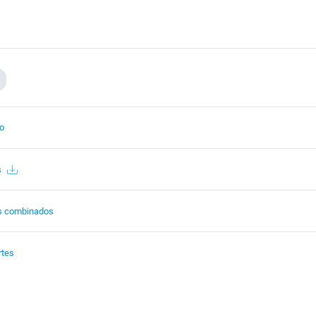
to
s
s combinados
rtes