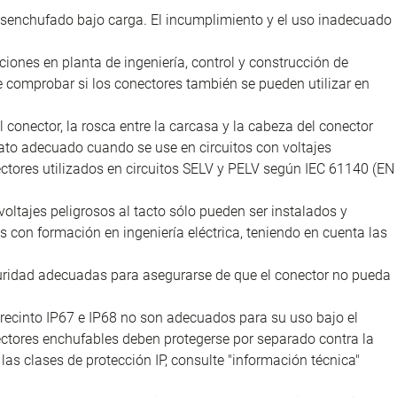
desenchufado bajo carga. El incumplimiento y el uso inadecuado
iones en planta de ingeniería, control y construcción de
e comprobar si los conectores también se pueden utilizar en
l conector, la rosca entre la carcasa y la cabeza del conector
ato adecuado cuando se use en circuitos con voltajes
nectores utilizados en circuitos SELV y PELV según IEC 61140 (EN
voltajes peligrosos al tacto sólo pueden ser instalados y
as con formación en ingeniería eléctrica, teniendo en cuenta las
uridad adecuadas para asegurarse de que el conector no pueda
recinto IP67 e IP68 no son adecuados para su uso bajo el
nectores enchufables deben protegerse por separado contra la
as clases de protección IP, consulte "información técnica"