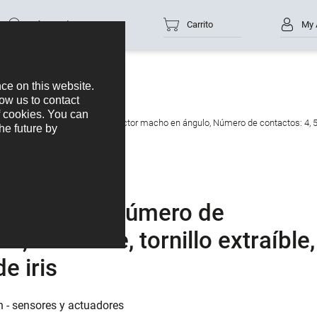
Número de parte
Carrito
My 
ctuadores
M12-A
M12 Conector macho en ángulo, Número de contactos: 4, 5,0-8
en ángulo, Número de
m, blindable, tornillo extraíble,
e iris
n - sensores y actuadores