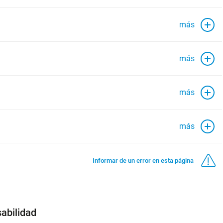
más
más
más
más
Informar de un error en esta página
abilidad