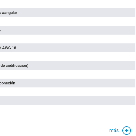
 aangular
e
 / AWG 18
 de codificación)
 conexión
más