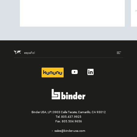
español
kununu
YouTube
LinkedIn
Binder USA, LP | 3903 Calle Tecate, Camarillo, CA 93012
Tel.
805.437.9925
Fax. 805.504.9656
sales@binder-usa.com