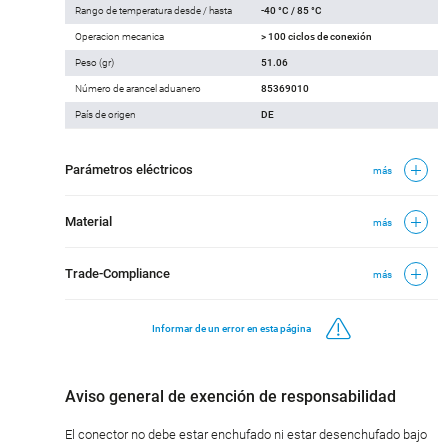
Rango de temperatura desde / hasta
-40 °C / 85 °C
Operacion mecanica
> 100 ciclos de conexión
Peso (gr)
51.06
Número de arancel aduanero
85369010
País de origen
DE
Parámetros eléctricos
más
Material
más
Trade-Compliance
más
Informar de un error en esta página
Aviso general de exención de responsabilidad
El conector no debe estar enchufado ni estar desenchufado bajo