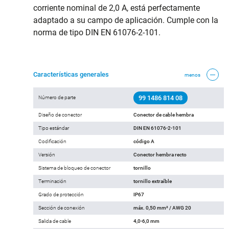
corriente nominal de 2,0 A, está perfectamente
adaptado a su campo de aplicación. Cumple con la
norma de tipo DIN EN 61076-2-101.
Características generales
menos
99 1486 814 08
Número de parte
Diseño de conector
Conector de cable hembra
Tipo estándar
DIN EN 61076-2-101
Codificación
código A
Versión
Conector hembra recto
Sistema de bloqueo de conector
tornillo
Terminación
tornillo extraíble
Grado de protección
IP67
Sección de conexión
máx. 0,50 mm² / AWG 20
Salida de cable
4,0-6,0 mm