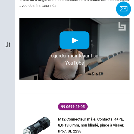
avec des fils toronnés.
F
Termination
Codage
CEM
regarder maintenant sur
Indice de protection
YouTube
Matériau du boîtier
Homologation
99 0699 29 05
Courant nominal (40 °C)
M12 Connecteur mâle, Contacts: 4+PE,
Tension nominale
8,0-13,0 mm, non blindé, pince à visser,
IP67, UL 2238