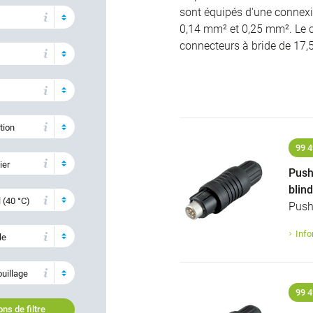
sont équipés d'une connexi
0,14 mm² et 0,25 mm². Le c
connecteurs à bride de 17
tion
99 4
ier
Push
blin
 (40 °C)
Push
Info
le
ouillage
99 4