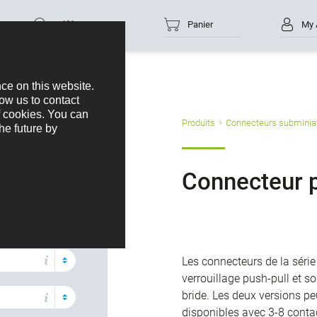
Référence
Panier
My 
s produits
Produits
Connecteurs subminia
ull subminiature
Connecteur p
ion
s
Les connecteurs de la séri
verrouillage push-pull et s
bride. Les deux versions pe
disponibles avec 3-8 contac