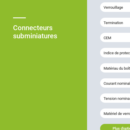
Verrouillage
Termination
Connecteurs
subminiatures
CEM
Indice de protec
Matériau du boît
Courant nominal
Tension nomina
Matériel de verr