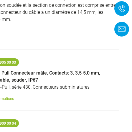
on soudée et la section de connexion est comprise entre
+
onnecteur du câble a un diamètre de 14,5 mm, les
,5 mm.
F
905 00 03
 Pull Connecteur mâle, Contacts: 3, 3,5-5,0 mm,
dable, souder, IP67
-Pull, série 430, Connecteurs subminiatures
rmations
909 00 04