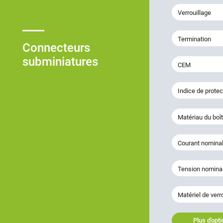
Verrouillage
Termination
Connecteurs
subminiatures
CEM
Indice de protec
Matériau du boît
Courant nominal
Tension nomina
Matériel de verr