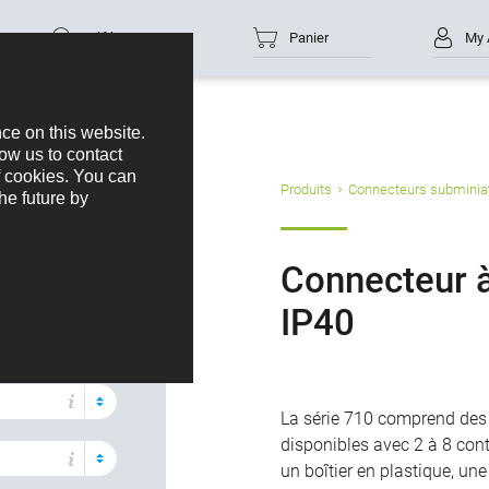
Référence
Panier
My 
s produits
Produits
Connecteurs subminia
nnette
Connecteur à
ion
IP40
s
La série 710 comprend des 
disponibles avec 2 à 8 cont
un boîtier en plastique, un