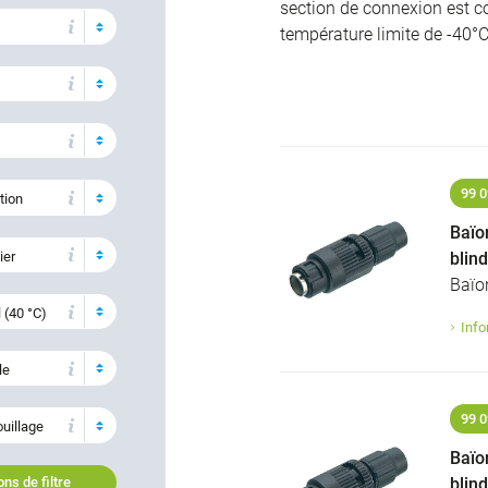
section de connexion est 
température limite de -40°
99 0
tion
Baïo
ier
blin
Baïo
 (40 °C)
Info
le
99 0
ouillage
Baïo
blin