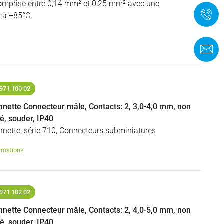
comprise entre 0,14 mm² et 0,25 mm² avec une
+
C à +85°C.
F
971 100 02
nnette Connecteur mâle, Contacts: 2, 3,0-4,0 mm, non
dé, souder, IP40
nnette, série 710, Connecteurs subminiatures
rmations
971 102 02
nnette Connecteur mâle, Contacts: 2, 4,0-5,0 mm, non
dé, souder, IP40