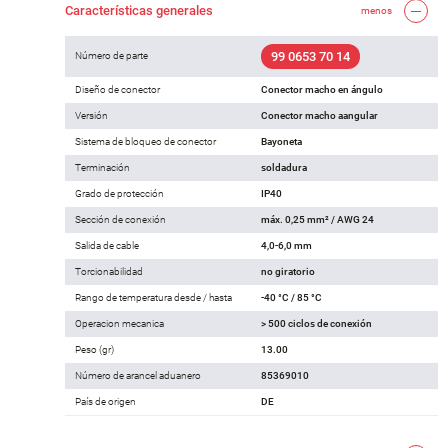
Características generales
menos
99 0653 70 14
Número de parte
Diseño de conector
Conector macho en ángulo
Versión
Conector macho aangular
Sistema de bloqueo de conector
Bayoneta
Terminación
soldadura
Grado de protección
IP40
Sección de conexión
máx. 0,25 mm² / AWG 24
Salida de cable
4,0-6,0 mm
Torcionabilidad
no giratorio
Rango de temperatura desde / hasta
-40 °C / 85 °C
Operacion mecanica
> 500 ciclos de conexión
Peso (gr)
13.00
Número de arancel aduanero
85369010
País de origen
DE