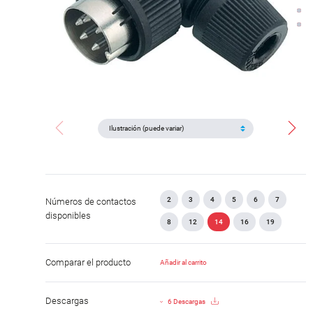
2
3
4
5
6
7
Números de contactos
disponibles
8
12
14
16
19
Comparar el producto
Añadir al carrito
Descargas
6 Descargas