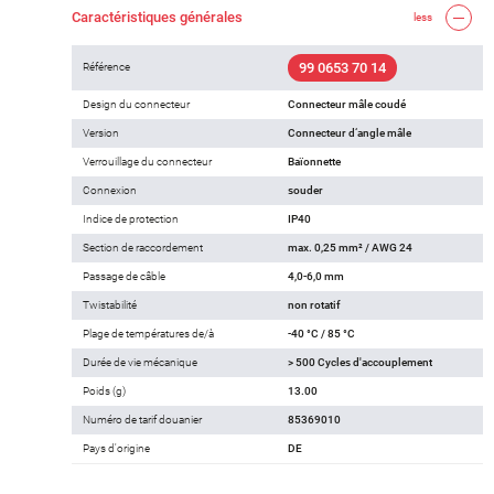
Caractéristiques générales
less
99 0653 70 14
Référence
Design du connecteur
Connecteur mâle coudé
Version
Connecteur d‘angle mâle
Verrouillage du connecteur
Baïonnette
Connexion
souder
Indice de protection
IP40
Section de raccordement
max. 0,25 mm² / AWG 24
Passage de câble
4,0-6,0 mm
Twistabilité
non rotatif
Plage de températures de/à
-40 °C / 85 °C
Durée de vie mécanique
> 500 Cycles d'accouplement
Poids (g)
13.00
Numéro de tarif douanier
85369010
Pays d'origine
DE