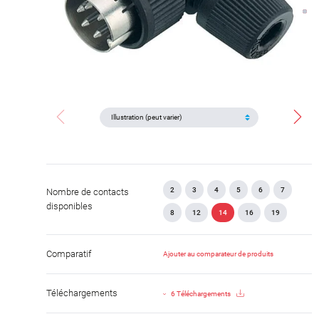
2
3
4
5
6
7
Nombre de contacts
disponibles
8
12
14
16
19
Comparatif
Ajouter au comparateur de produits
Téléchargements
6 Téléchargements