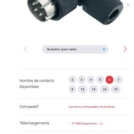
2
3
4
5
6
7
Nombre de contacts
disponibles
8
12
14
16
19
Comparatif
Ajouter au comparateur de produits
Téléchargements
6 Téléchargements