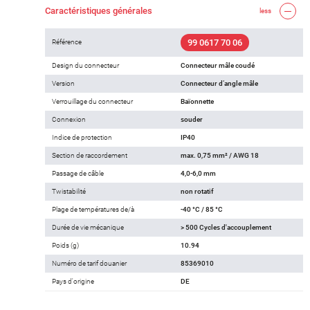
Caractéristiques générales
less
99 0617 70 06
Référence
Design du connecteur
Connecteur mâle coudé
Version
Connecteur d‘angle mâle
Verrouillage du connecteur
Baïonnette
Connexion
souder
Indice de protection
IP40
Section de raccordement
max. 0,75 mm² / AWG 18
Passage de câble
4,0-6,0 mm
Twistabilité
non rotatif
Plage de températures de/à
-40 °C / 85 °C
Durée de vie mécanique
> 500 Cycles d'accouplement
Poids (g)
10.94
Numéro de tarif douanier
85369010
Pays d'origine
DE