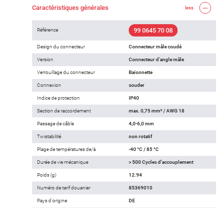
Caractéristiques générales
less
99 0645 70 08
Référence
Design du connecteur
Connecteur mâle coudé
Version
Connecteur d‘angle mâle
Verrouillage du connecteur
Baïonnette
Connexion
souder
Indice de protection
IP40
Section de raccordement
max. 0,75 mm² / AWG 18
Passage de câble
4,0-6,0 mm
Twistabilité
non rotatif
Plage de températures de/à
-40 °C / 85 °C
Durée de vie mécanique
> 500 Cycles d'accouplement
Poids (g)
12.94
Numéro de tarif douanier
85369010
Pays d'origine
DE