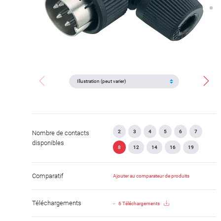
2
3
4
5
6
7
Nombre de contacts
disponibles
8
12
14
16
19
Comparatif
Ajouter au comparateur de produits
Téléchargements
6 Téléchargements